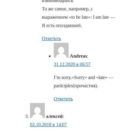
извиняющийся.
То же самое, например, с
выражением «to be late»: I am late —
Я есть опоздавший.
Ответить
Andreas
:
31.12.2020 в 06:57
I’m sorry.»Sorry» and «late» —
participles(причастия).
Ответить
алексей
:
02.10.2018 в 14:07