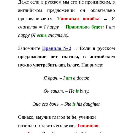
Даже если в русском мы его не произносим, в
английском предложении он обязательно
проговаривается.
Типичная ошибка
→
Я
счастлив =
I
happy
Правильно будет:
I am
happy (Я
есть
счастлив).
Запомните
Правило №2
→
Если в русском
предложении нет глагола, в английском
нужно употребить
am,
is,
are
. Например:
Я врач. – I
am
a doctor.
Он занят. – He
is
busy.
Она его дочь. – She
is
his daughter.
Однако, выучив глагол
to be
, ученики
начинают ставить его везде!
Типичная