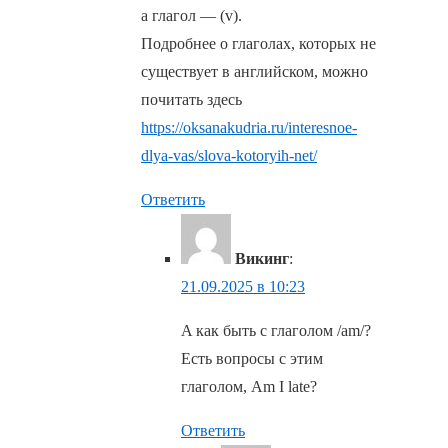
а глагол — (v).
Подробнее о глаголах, которых не
существует в английском, можно
почитать здесь
https://oksanakudria.ru/interesnoe-
dlya-vas/slova-kotoryih-net/
Ответить
Викинг
:
21.09.2025 в 10:23
A как быть с глаголом /am/?
Есть вопросы с этим
глаголом, Am I late?
Ответить