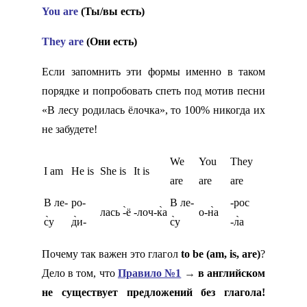
You are
(Ты/вы есть)
They are
(Они есть)
Если запомнить эти формы именно в таком
порядке и попробовать спеть под мотив песни
«В лесу родилась ёлочка», то 100% никогда их
не забудете!
We
You
They
I am
He is
She is
It is
are
are
are
В ле-
ро-
В ле-
-рос
лась -̀ё
-лоч-к̀а
о-н̀а
с̀у
д̀и-
с̀у
-л̀а
Почему так важен это глагол
to be (am, is, are)
?
Дело в том, что
Правило №1
→
в английском
не существует предложений без глагола!