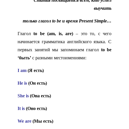
Статья посвящается всем, кто
успел
выучить
только
глагол to be и
время Present Simple…
Глагол
to be (am, is, are)
– это то, с чего
начинается грамматика английского языка. С
первых занятий мы запоминаем глагол
to be
‘быть’
с разными местоимениями:
I am
(Я есть)
He is
(Он есть)
She is
(Она есть)
It is
(Оно есть)
We are
(Мы есть)