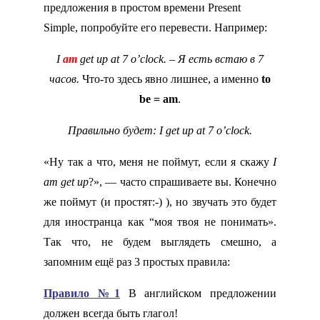
предложения в простом времени Present
Simple, попробуйте его перевести. Например:
I
am
get up at 7 o’clock. – Я есть встаю в 7
часов.
Что-то здесь явно лишнее, а именно
to
be = am
.
Правильно будет: I get up at 7 o’clock.
«Ну так а что, меня не поймут, если я скажу
I
am get up
?», — часто спрашиваете вы. Конечно
же поймут (и простят:-) ), но звучать это будет
для иностранца как “моя твоя не понимать».
Так что, не будем выглядеть смешно, а
запомним ещё раз 3 простых правила:
Правило №1
В английском предложении
должен всегда быть глагол!