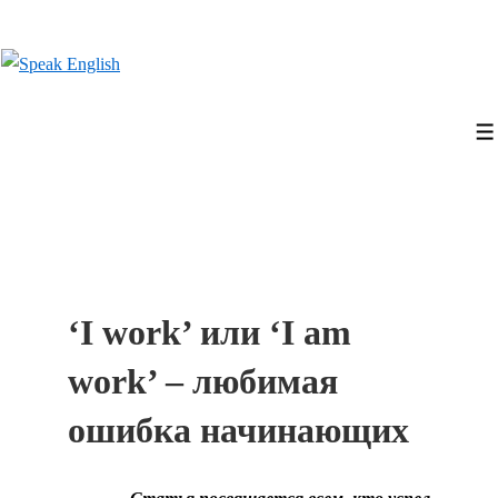
↓
Перейти
к
основному
содержимому
‘I work’ или ‘I am
work’ – любимая
ошибка начинающих