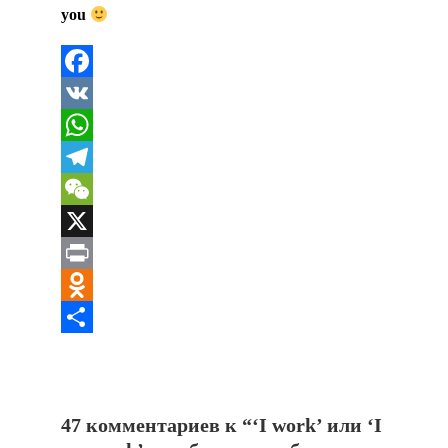
you
Facebook
VK
WhatsApp
Telegram
WeChat
X
Print
Odnoklassniki
Отправить
47 комментариев к “
‘I work’ или ‘I