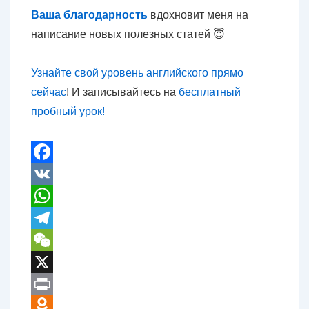
Ваша благодарность
вдохновит меня на
написание новых полезных статей 😇
Узнайте свой уровень английского прямо
сейчас
! И записывайтесь на
бесплатный
пробный урок!
F
a
V
c
K
W
e
h
T
b
a
e
W
o
t
l
e
X
o
s
e
C
P