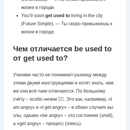
жизни в городе.
You’ll soon
get
used to
living in the city
(Future Simple). — Ты скоро привыкнешь к
жизни в городе.
Чем отличается be used to
от get used to?
Ученики часто не понимают разницу между
этими двумя конструкциями и хотят знать, чем
же они всё-таки отличаются. По большому
счёту – особо ничем 🤷‍♀️. Это как, например, «I
am angry» и «I get angry» – в обоих случаях вы
злы, однако «be angry» – это состояние (злой),
а «get angry» – процесс (злюсь).