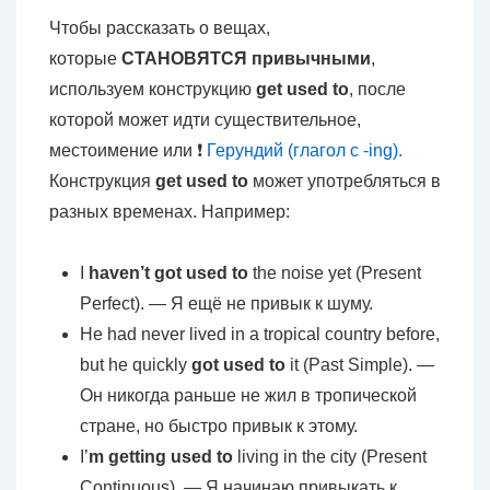
Чтобы рассказать о вещах,
которые
СТАНОВЯТСЯ
привычными
,
используем конструкцию
get used to
, после
которой может идти существительное,
местоимение или ❗
Герундий (глагол с -ing).
Конструкция
get used to
может употребляться в
разных временах. Например:
I
haven’t got used to
the noise yet (Present
Perfect). — Я ещё не привык к шуму.
He had never lived in a tropical country before,
but he quickly
got used to
it (Past Simple). —
Он никогда раньше не жил в тропической
стране, но быстро привык к этому.
I’
m getting used to
living in the city (Present
Continuous). — Я начинаю привыкать к