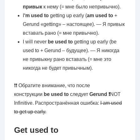
привык
к нему (= мне было непривычно).
I
‘m used to
getting up early (
am used to
+
Gerund «getting» – настоящее). — Я привык
вставать рано (= мне привычно).
I will never
be used to
getting up early (be
used to + Gerund – будущее). — Я никогда
не привыкну рано вставать (= мне это
никогда не будет привычным).
❗❗ Обратите внимание, что после
конструкции
be used to
следует
Gerund ❗
NOT
Infinitive. Распространённая ошибка:
I am used
to get up early.
Get used to