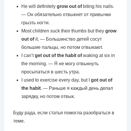
He will definitely
grow out of
biting his nails.
— Он обязательно отвыкнет от привычки
грызть ногти.
Most children suck their thumbs but they
grow
out of
it. — Большинство детей сосут
большие пальцы, но потом отвыкают.
I can’t
get out of the habit of
waking at six in
the morning. — Я не могу отвыкнуть
просыпаться в шесть утра.
I used to exercise every day, but I
got out of
the habit
. — Раньше я каждый день делал
зарядку, но потом отвык.
Буду рада, если статья помогла разобраться в
теме.