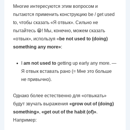
Многие интересуются этим вопросом и
пытаются применить конструкцию be / get used
to, чтобы сказать «Я отвык». Сильно не
пытайтесь 😁! Мы, конечно, можем сказать
«отвык», используя «
be not used to (doing)
something any more»
:
I
am not used to
getting up early any more. —
Я отвык вставать рано (= Мне это больше
не привычно).
Однако более естественно для «отвыкать»
будут звучать выражения
«grow out of (doing)
something»
,
«get out of the habit (of)»
.
Например: