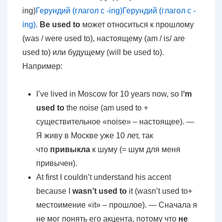
ing)
Герундий (глагол с -ing)Герундий (глагол с -
ing)
.
Be used to
может относиться к прошлому
(was / were used to), настоящему (am / is/ are
used to) или будущему (will be used to).
Например:
I’ve lived in Moscow for 10 years now, so I
‘m
used to
the noise (am used to +
существительное «noise» – настоящее). —
Я живу в Москве уже 10 лет, так
что
привыкла
к шуму (= шум для меня
привычен).
At first I couldn’t understand his accent
because I
wasn’t used to
it (wasn’t used to+
местоимение «it» – прошлое). — Сначала я
не мог понять его акцента, потому что
не