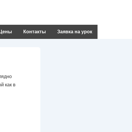
Цены
Контакты
Заявка на урок
лядно
й как в