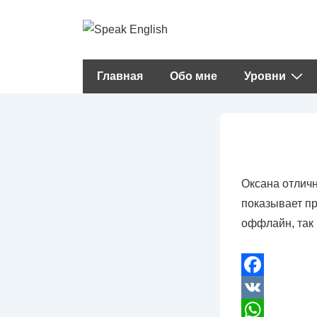
↓
Перейти
к
основному
Основная
Главная
Обо мне
Уровни
содержимому
навигация
Оксана отличн
показывает пр
оффлайн, так 
F
a
V