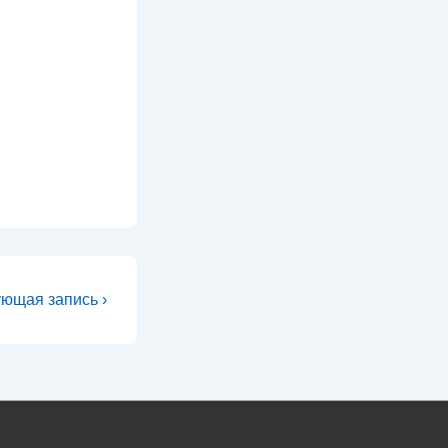
ующая
ющая запись ›
ь