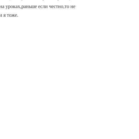
ь на уроках,раньше если честно,то не
и я тоже.