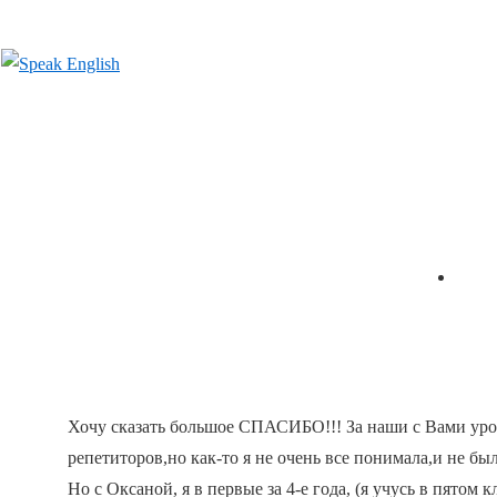
↓
Перейти
к
основному
содержимому
Основная
Глав
навигация
Хочу сказать большое СПАСИБО!!! За наши с Вами уро
репетиторов,но как-то я не очень все понимала,и не бы
Но с Оксаной, я в первые за 4-е года, (я учусь в пятом к