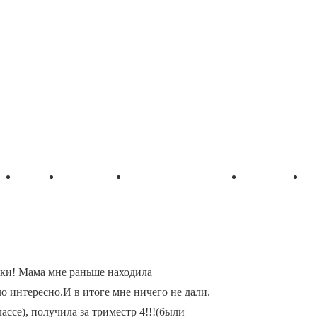
ная
Обо мне
Уровни
Учить бесплатно
Компаниям
О
ки! Мама мне раньше находила
ло интересно.И в итоге мне ничего не дали.
лассе), получила за триместр 4!!!(были