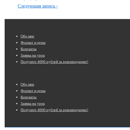
по
запись
Следующая
Следующая запись ›
запись
записям
Нижнее
Обо мне
меню
Формат и цены
Контакты
Заявка на урок
Получите 4000 рублей за рекомендацию!
Нижнее
Обо мне
меню
Формат и цены
Контакты
Заявка на урок
Получите 4000 рублей за рекомендацию!