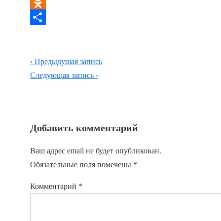
Print
Odnoklassniki
Отправить
Навигация
Предыдущая
‹ Предыдущая запись
по
запись
Следующая
Следующая запись ›
запись
записям
Добавить комментарий
Ваш адрес email не будет опубликован.
Обязательные поля помечены
*
Комментарий
*